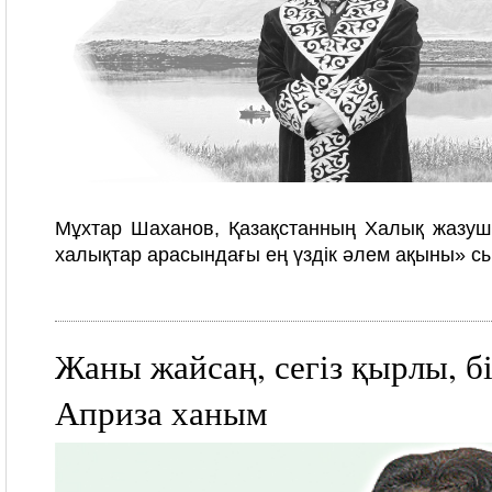
Мұхтар Шаханов, Қазақстанның Халық жазушы
халықтар арасындағы ең үздік әлем ақыны» с
Жаны жайсаң, сегіз қырлы, б
Априза ханым