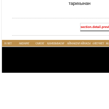
тарихынан
section.detail.prev
Н / БЕТ
АҚПАРАТ
САЯСАТ
ҚАМШЫБАСАР
АЙМАҚТАР АЙНАСЫ
ӘЛЕУМЕТ
Ж