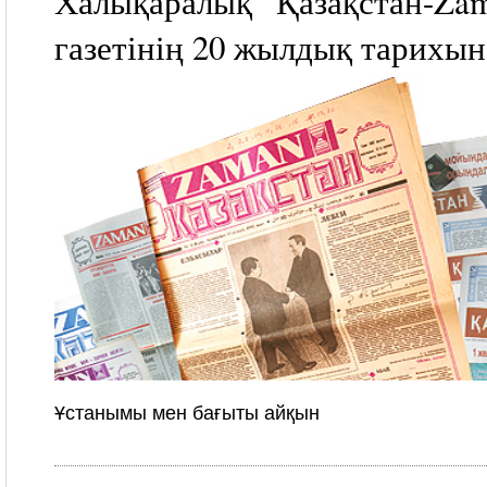
Халықаралық “Қазақстан-Za
газетінің 20 жылдық тарихы
Ұстанымы мен бағыты айқын