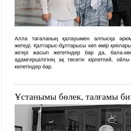
Алла тағаланың қалауымен алпысқа әркі
жетеді. Қалтарыс-бұлтарысы көп өмір қиялар
жігері жасып жететіндер бар да, бала-кө
адамгершілігінің ақ төсегін кірлетпей, ойл
келетіндер бар.
Ұстанымы бөлек, талғамы би