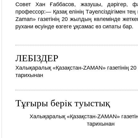
Совет Хан Ғаббасов, жазушы, дәрігер, фа
профессор:
— Қазақ елінің Тәуелсіздігімен тең
Zaman» газетінің 20 жылдың көлемінде жеткен 
рухани өсуінде өзгеге ұқсамас өз сипаты бар.
ЛЕБІЗДЕР
Халықаралық «Қазақстан-ZAMAN» газетінің 2
тарихынан
Тұғыры берiк туыстық
Халықаралық «Қазақстан-ZAMAN» газетін
тарихынан