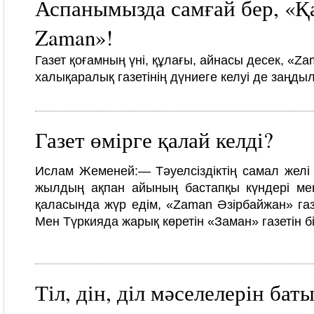
Аспанымызда самғай бер, «Қа
Zaman»!
Газет қоғамның үні, құлағы, айнасы десек, «Z
халықаралық газетінің дүниеге келуі де заңды
Газет өмірге қалай келді?
Ислам Жеменей:
— Тәуелсіздіктің самал желі
жылдың ақпан айының бастапқы күндері ме
қаласында жүр едім, «Zaman Әзірбайжан» газ
Мен Түркияда жарық көретін «Заман» газетін бі
Тіл, дін, діл мәселелерін бат