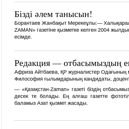
Бізді әлем танысын!
Борантаев Жанбақыт Мерекеұлы:
— Халықара
ZAMAN» газетіне қызметке келген 2004 жылдың
есімде.
Редакция — отбасымыздың ек
Африза Айтбаева, ҚР журналистер Одағының 
Философия ғылымдарының кандидаты, доцент
— «Қазақстан-Zaman» газеті біздің отбасымыз 
десек те болады. Ең алғаш газетте фототі
баламыз Азат қызмет жасады.