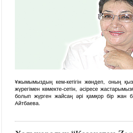
Ұжымымыздың кем-кетігін жөндеп, оның қыз
жүрегімен көмекте-сетін, әсіресе жастарымы
болып жүрген жайсаң әрі қамқор бір жан 
Айтбаева.