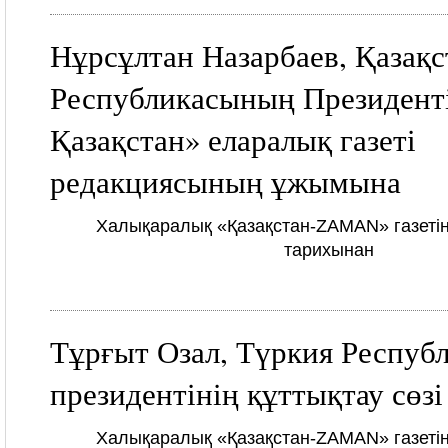
Нұрсұлтан Назарбаев, Қазақс
Республикасының Президенті
Қазақстан» еларалық газеті
редакциясының ұжымына
Халықаралық «Қазақстан-ZAMAN» газетін
тарихынан
Тұрғыт Озал, Түркия Респу
президентінің құттықтау сөзі
Халықаралық «Қазақстан-ZAMAN» газетін