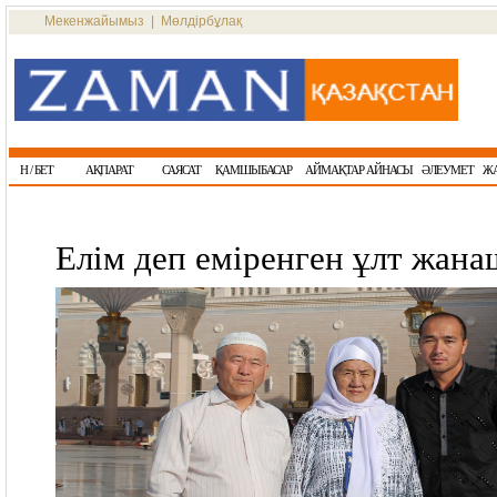
Мекенжайымыз
|
Мөлдірбұлақ
Н / БЕТ
АҚПАРАТ
САЯСАТ
ҚАМШЫБАСАР
АЙМАҚТАР АЙНАСЫ
ӘЛЕУМЕТ
Ж
Елім деп еміренген ұлт жан