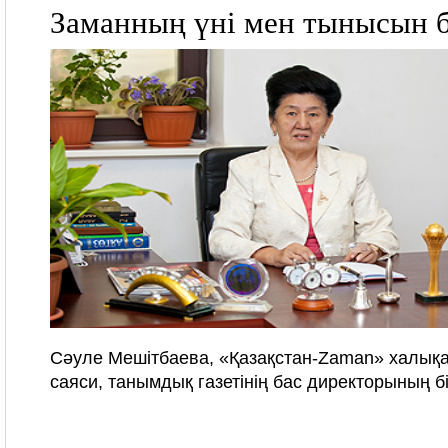
Заманның үні мен тынысын б
Сәуле Мешітбаева, «Қазақстан-Zaman» халықа
саяси, танымдық газетінің бас директорының б