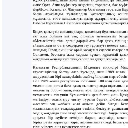
Құл-Мұхаммед, Білім және ғылым вице-министрі Мұхам
және Орта Азия мүфтилер кеңесінің төрағасы, бас мүф
Дербісәлі, Қазақстан Жазушылар Одағының төрағасы Нұр
басқа лауазымды тұлғалардың қатысқанының өзіне
жұмысына, тілге қаншалықты назар аударып отырғанын
Елбасы Нұрсұлтан Назарбаев құрылтайға қатысушыларға
Біз де, қалың тіл жанашырлары, қоғамның бұл жиынынан 
екі жыл бойына екі заң, бірнеше мемлекеттік бағд
«Мемлекеттік тіл» деген дардай аты бар қазақ тілінің
айтқан, жазған отты сөздерден тау тұрғызуға немесе алып
шындық. Бірақ, өкінішке орай, қазақ тілі еңсесін көтере а
Сонымен, бес-алты жыл сарыла күткен құрылтай қазақ 
жағдайын жеңілдетуге тұяқ серперлік қауқар жасады ма?
Қазақстан Республикасының Мәдениет министрі Мұ
тәуелсіздігінің бастау алар тұсында, яғни 1989 жылы
шаруасының бірі қазақ тілінің жай-күйі, оның мәртебесін
Сол 1989 жылы республика бойынша 100 мың бала қазақ 
миллионнан астам бала қазақ сыныптарында оқитынын жет
мектептің 3008–і қазақ мектептері. Кешегі күндері есік
мемлекеттік тіл үшін бұл жетістік деп білген жөн. Қаз
жетілдіру, толықтыру енгізу туралы берген Елбасын
жасалған заң жобасы жыл аяғына дейін бітеді. Ке
жалпыхалықтық талқылаудан өткізіп, бекітуге ұсынатын
біздің жағдайда тым өткір мәселе болып тұр. Заңды асық
арқылы бір жүйеге келтіріп барып, жерімізді мекен
біріктіретін құрал деп қарастырғанымыз тиімді. Басқа ұл
тілді үйрену, оны құрметтеу парыз.