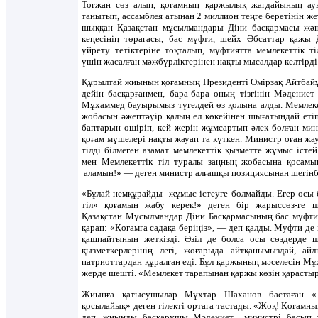
Тоғжан сөз алып, қоғамның қаржылық жағдайының а
танытып, ассамблея атынан 2 миллион теңге беретінін жет
шыққан Қазақстан мұсылмандары Діни басқармасы жә
кеңесінің төрағасы, бас мүфти, шейх Әбсаттар қажы Д
үйрету тетіктеріне тоқталып, мүфтиятта мемлекеттік ті
үшін жасалған мәжбүрліктерінен нақты мысалдар келтірді
Құрылтай жиынын қоғамның Президенті Өмірзақ Айтбайұ
дейін басқарғанмен, бара-бара оның тізгінін Мәдение
Мұхаммед бауырымыз түгелдей өз қолына алды. Мемлеке
жобасын әжептәуір қалың ел көкейінен шығатындай етіп 
баптарын өшіріп, кей жерін жұмсартып әлек болған ми
қоғам мүшелері нақты жауап та күткен. Министр оған жа
тілді білмеген азамат мемлекеттік қызметте жұмыс істе
мен Мемлекеттік тіл туралы заңның жобасына қосам
аламын!» — деген министр алғашқы позициясынан шегінб
«Бұлай немқұрайды жұмыс істеуге болмайды. Егер осы б
тіл» қоғамын жабу керек!» деген бір жарыссөз-ге 
Қазақстан Мұсылмандар Діни Басқармасының бас мүфтиі
қарап: «Қоғамға садақа беріңіз», — деп қалды. Муфти де 
қашпайтынын жеткізді. Әзіл де болса осы сөздерде 
қызметкерлерінің легі, жоғарыда айтқанымыздай, ай
патриоттардан құралған еді. Бұл қаржының мәселесін М
жерде шешті. «Мемлекет тарапынан қаржы көзін қарасты
Жиынға қатысушылар Мұхтар Шаханов бастаған «1
қосылайық» деген тілекті ортаға тастады. «Жоқ! Қоғамн
деп, жиынды басқарушы Мәдениет министрі басып 