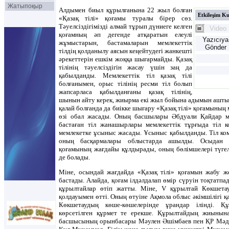
Жатыпоқыр
Алдымен биыл құрылғанына 22 жыл болған
Etkileşim K
«Қазақ тілі» қоғамы туралы бірер сөз.
Тәуелсіздігімізді алмай тұрып дүниеге келген
Video
қоғамның әп дегенде атқаратын елеулі
Yazıcıya
жұмыстарын, бастамаларын мемлекеттік
Gönder
тілдің қолданылу аясын кеңейтудегі жанкешті
әрекеттерін ешкім жоққа шығармайды. Қазақ
тілінің тәуелсіздігін жасау үшін заң да
қабылданды. Мемлекеттік тіл қазақ тілі
болғанымен, орыс тілінің ресми тіл болып
жапсарласа қабылданғаны қазақ тілінің,
шынын айту керек, жиырма екі жыл бойына адымын аштырм
қалай болғанда да биікке шығару «Қазақ тілі» қоғамының м
өзі обал жасады. Оның басшылары Әбдуали Қайдар м
бастаған тіл жанашырлары мемлекеттік тұрғыда тіл к
мемлекетке ұсыныс жасады. Ұсыныс қабылданды. Тіл ком
оның басқармалары облыстарда ашылды. Осыдан ке
қоғамының жағдайы құлдырады, оның бөлімшелері түге
де болады.
Міне, осындай жағдайда «Қазақ тілі» қоғамын жабу ж
бастады. Алайда, қоғам ілдәлдалап өмір сүруін тоқтатпа
құрылтайлар өтіп жатты. Міне, V құрылтай Көкшета
қолдауымен өтті. Оның өтуіне Ақмола облыс әкімшілігі қ
Көкшетаудың көше-көшелерінде ұрандар ілінді. Құ
көрсетілген құрмет те ерекше. Құрылтайдың жиынына
басшысының орынбасары Мәулен Әшімбаев пен ҚР Мәд