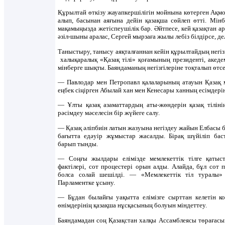
Құрылтай өткізу жауапкершілігін мойнына көтерген Ақмо
алып, басынан аяғына дейін қазақша сөйлеп өтті. Мін
мақамыңызда жетіспеушілік бар. Әйтпесе, кей қазақтан ар
әзіл-шыны аралас, Сергей мырзаға жылы лебіз білдірсе, де
Таныстыру, танысу аяқталғаннан кейін құрылтайдың негіз
халықаралық «Қазақ тілі» қоғамының президенті, акед
мінберге шықты. Баяндаманың негізгілеріне тоқталып өтсе
— Павлодар мен Петропавл қалаларының атауын Қазақ м
еңбек сіңірген Абылай хан мен Кенесары ханның есімдерін
— Ұлты қазақ азаматтардың аты-жөндерін қазақ тіліні
рәсімдеу мәселесін бір жүйеге салу.
— Қазақ әліпбиін латын жазуына негіздеу жайын Елбасы б
бағытта едәуір жұмыстар жасалды. Бірақ шүйіліп ба
барып тынды.
— Соңғы жылдары елімізде мемлекеттік тілге қаты
фактілері, сот процестері орын алды. Алайда, бұл сот 
болса солай шешілді. — «Мемлекеттік тіл туралы» 
Парламентке ұсыну.
— Бұдан былайғы уақытта елімізге сырттан келетін ко
өнімдерінің қазақша нұсқасының болуын міндеттеу.
Баяндамадан соң Қазақстан халқы Ассамблеясы төрағас