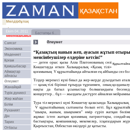
Мөлдірбұлақ
|
Ekim 04, 2011
Бастапқы б...
Мекенжайымыз
Әлеумет
Саясат
Экономика
“Қазақтың нанын жеп, ауасын жұтып отырып
Мәдениет
менсінбеушілер елдеріне кетсін!”
Қоғам
— деген орыс қызы Алла Платонованың сөзі
Құрылтайғ
Қамшыбасар
Көкшетауда өткен Халықаралық «Қазақ тілі»
қоғамының V құрылтайында айтылған ең айбынды сөз бо
Аймақтар
айнасы
Тілдер мерекесі күні биыл да жер-жерде дуылдатып аталы
Әлеумет
— қазақ тілі бірінші тұғырда тұрғанмен, оның қолданыл
Жанайқай
нақты да батыл ұсыныстар болмағандығы бесенеден
Түрік дүниесі
концерттер... бұл — жылдағы дәстүрге айналған мейрамн
Жер жаһан
Тура тіл мерекесі күні Көкшетау қаласында Халықаралық
Білім
V құрылтайының салтанаты болып өтті. Бұл құрылтайғ
Руханият
“шықпа, жаным, шықпамен” өмір сүріп жатқан бөлім
Дін
жұмыс істеп жатқан қоғамның патриоттары, сондай-ақ
бастықтары, компаниялар, мекемелер, ісқағаздарын жүр
Тарих
Қырғызстан, Өзбекстан өкілдері де қатысты.
Отбасы