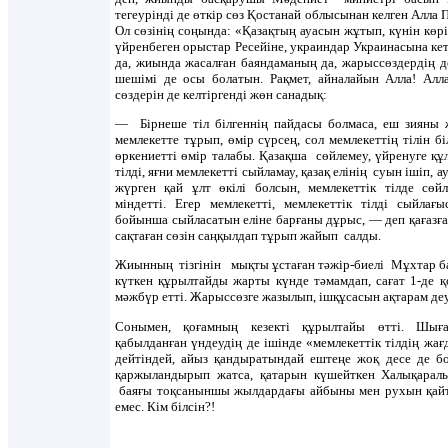
тегеурінді де өткір сөз Қостанай облысынан келген Алла 
Ол сөзінің соңында: «Қазақтың ауасын жұтып, күнін көрі
үйренбеген орыстар Ресейіне, украиндар Украинасына ке
да, жиында жасалған баяндаманың да, жарыссөздердің де
шешімі де осы болатын. Рақмет, айналайын Алла! Алла
сөздерін де келтіргенді жөн санадық:
— Бірнеше тіл білгеннің пайдасы болмаса, еш зияны 
мемлекетте тұрып, өмір сүрсең, сол мемлекеттің тілін бі
өркениетті өмір талабы. Қазақша сөйлемеу, үйренуге қ
тілді, яғни мемлекетті сыйламау, қазақ елінің суын ішіп,
жүрген қай ұлт өкілі болсын, мемлекеттік тілде сөйл
міндетті. Егер мемлекетті, мемлекеттік тілді сыйлағ
бойынша сыйласатын еліне барғаны дұрыс, — деп қағазға 
сақтаған сөзін саңқылдап тұрып жайып салды.
Жиынның тізгінін мықты ұстаған тәжір-биелі Мұхтар 
күткен құрылтайды жарты күнде тәмамдап, сағат 1-де қ
мәжбүр етті. Жарыссөзге жазылып, ішқұсасын ақтарам деу
Сонымен, қоғамның кезекті құрылтайы өтті. Шыға
қабылданған үндеудің де ішінде «мемлекеттік тілдің жа
дейтіндей, айыз қандыратындай ештеңе жоқ десе де бо
қаржыландырып жатса, қатарын күшейткен Халықаралы
баяғы тоқсаныншы жылдардағы айбыны мен рухын қайта
емес. Кім білсін?!