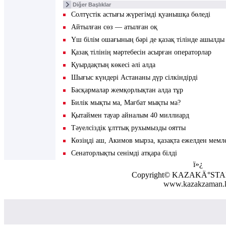
Diğer Başlıklar
Солтүстік астығы жүрегімді қуанышқа бөлeді
Айтылған сөз — атылған оқ
Үш білім ошағының бәрі де қазақ тілінде ашылды
Қазақ тілінің мәртебесін асырған операторлар
Қуырдақтың көкесі әлі алда
Шығыс күндері Астананы дүр сілкіндірді
Басқармалар жемқорлықтан алда тұр
Билік мықты ма, Мағбат мықты ма?
Қытаймен тауар айналым 40 миллиард
Тәуелсіздік ұлттық рухымызды оятты
Көзіңді аш, Акимов мырза, қазақта ежелден мемле
Сенаторлықты сенімді атқара білді
ï»¿
Copyright© KAZAKÄ°S
www.kazakzaman.