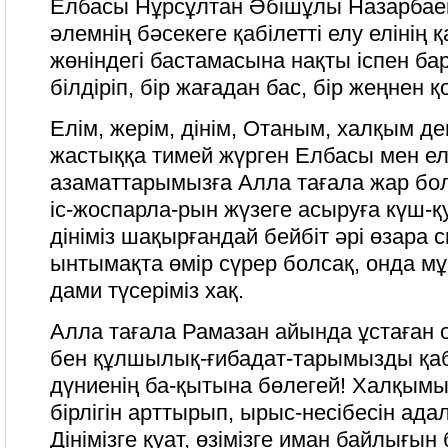
Елбасы Нұрсұлтан Әбішұлы Назарбаев
әлемнің бәсекеге қабілетті елу елінің 
жөніндегі бастамасына нақты іспен б
білдіріп, бір жағадан бас, бір жеңнен 
Елім, жерім, дінім, Отаным, халқым д
жастыққа тимей жүрген Елбасы мен е
азаматтарымызға Алла тағала жар бол
іс-жоспарла-рын жүзеге асыруға күш-қ
дініміз шақырғандай бейбіт әрі өзара 
ынтымақта өмір сүрер болсақ, онда м
дами түсеріміз хақ.
Алла тағала Рамазан айында ұстаған
бен құлшылық-ғибадат-тарымызды қабы
дүниенің ба-қытына бөлегей! Халқым
бірлігін арттырып, ырыс-несібесін ад
Дінімізге қуат, өзімізге иман байлығын