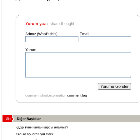
Yorum yaz
/ share.thought
Adınız (What's this)
Email
Yorum
comment.short.explanation
comment.faq
Дін
Diğer Başlıklar
Қадір түнін қалай қарсы аламыз?
«Асыл арнаға» үш тілек