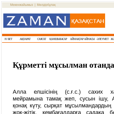
Мекенжайымыз
|
Мөлдірбұлақ
Н / БЕТ
АҚПАРАТ
САЯСАТ
ҚАМШЫБАСАР
АЙМАҚТАР АЙНАСЫ
ӘЛЕУМЕТ
Ж
Құрметті мұсылман отанда
Алла елшісінің (с.ғ.с.) сахих х
мейрамына тамақ жеп, сусын ішу, 
қонақ күту, сырқат мұсылмандардың 
жоқ-жітік, кембағалдарға садақа б