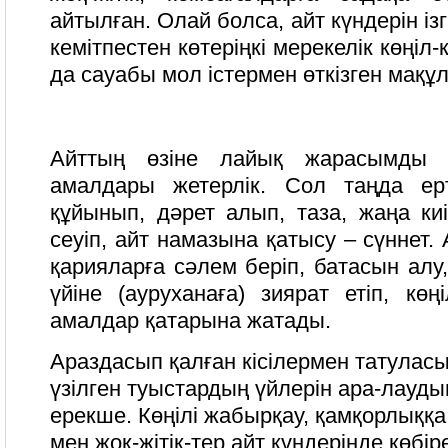
айтылған. Олай болса, айт күндерін і
кемітпестен көтеріңкі мерекелік көңіл
да сауабы мол істермен өткізген мақұл
Айттың өзіне лайық жарасымды
амалдары жетерлік. Сол таңда ер
құйынып, дәрет алып, таза, жаңа киі
сеуіп, айт намазына қатысу – сүннет.
қарияларға сәлем беріп, батасын алу,
үйіне (ауруханаға) зиярат етіп, көңі
амалдар қатарына жатады.
Араздасып қалған кісілермен татуласы
үзілген туыстардың үйлерін ара-лауд
ерекше. Көңілі жабырқау, қамқорлыққ
мен жоқ-жітік-тер айт күндерінде көбір