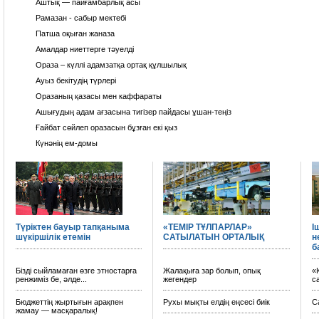
Аштық — пайғамбарлық асы
Рамазан - сабыр мектебі
Патша оқыған жаназа
Амалдар ниеттерге тәуелді
Ораза – күллі адамзатқа ортақ құлшылық
Ауыз бекітудің түрлeрі
Оразаның қазасы мен каффараты
Ашығудың адам ағзасына тигізер пайдасы ұшан-теңіз
Ғайбат сөйлeп оразасын бұзған екі қыз
Күнәнің ем-домы
Түріктен бауыр тапқаныма
«ТЕМІР ТҰЛПАРЛАР»
І
шүкіршілік етемін
САТЫЛАТЫН ОРТАЛЫҚ
н
б
Бізді сыйламаған өзге этностарға
Жалақыға зар болып, опық
«
ренжиміз бе, әлде...
жегендер
с
Бюджеттің жыртығын арақпен
Рухы мықты елдің еңсесі биік
С
жамау — масқаралық!