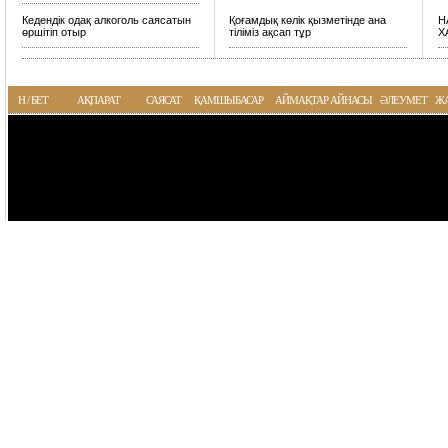
Кедендік одақ алкоголь саясатын
Қоғамдық көлік қызметінде ана
Н
өршітіп отыр
тіліміз ақсап тұр
Х
Н / БЕТ
АҚПАРАТ
САЯСАТ
ҚАМШЫБАСАР
АЙМАҚТАР АЙНАСЫ
ӘЛЕУМЕТ
Ж