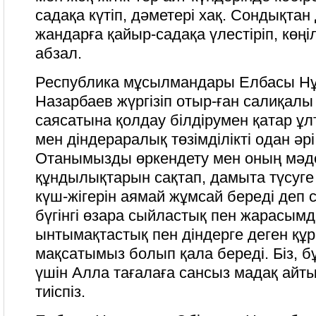
садақа күтіп, дәметері хақ. Сондықтан
жандарға қайыр-садақа үлестіріп, көңі
абзал.
Республика мұсылмандары Елбасы Н
Назарбаев жүргізіп отыр-ған салиқалы
саясатына қолдау білдірумен қатар ұл
мен діндераралық төзімділікті одан әрі 
Отанымызды өркендету мен оның мәде
құндылықтарын сақтап, дамыта түсуге
күш-жігерін аямай жұмсай береді деп се
бүгінгі өзара сыйластық пен жарасым
ынтымақтастық пен діндерге деген құр
мақсатымыз болып қала береді. Біз, бұ
үшін Алла тағалаға сансыз мадақ айтып
тиіспіз.