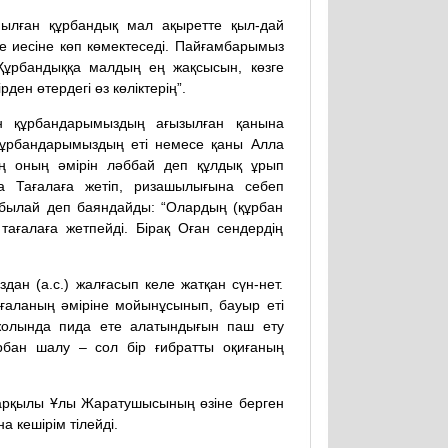
ылған құрбандық мал ақыретте қыл-дай
де иесіне көп көмектеседі. Пайғамбарымыз
Құрбандыққа малдың ең жақсысын, көзге
ден өтердегі өз көліктерің”.
ан құрбандарымыздың ағызылған қанына
 құрбандарымыздың еті немесе қаны Алла
дің оның әмірін ләббай деп құлдық ұрып
а Тағалаға жетіп, ризашылығына себеп
 былай деп баяндайды: “Олардың (құрбан
ағалаға жетпейді. Бірақ Оған сендердің
ан (а.с.) жалғасып келе жатқан сүн-нет.
ғаланың әміріне мойынұсынып, бауыр еті
олында пида ете алатындығын паш ету
рбан шалу – сол бір ғибратты оқиғаның
 арқылы Ұлы Жаратушысының өзіне берген
а кешірім тілейді.