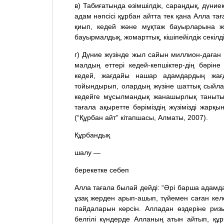
в) Табиғатында өзімшілдік, сараңдық, дүние
адам нәпсісі құрбан айтта тек қана Алла т
қиып, кедей және мұқтаж бауырларына 
бауырмалдық, жомарттық, кішіпейілдік секіл
г) Дүние жүзінде жыл сайын миллион-даған
малдың еттері кедей-кепшіктер-дің бәріне
кедей, жағдайы нашар адамдардың жағ
тойындырып, олардың жүзіне шаттық сыйлайд
кедейге мұсылмандық жанашырлық танытып
тағала ақыретте бәріміздің жүзімізді жарқы
(“Құрбан айт” кітапшасы, Алматы, 2007).
Құрбандық
шалу —
берекетке себеп
Алла тағала былай дейді: “Әрі барша адам
ұзақ жерден арып-ашып, түйемен саған келсі
пайдаларын көрсін. Алладан өздеріне риз
белгілі күндерде Алланың атын айтып, құ