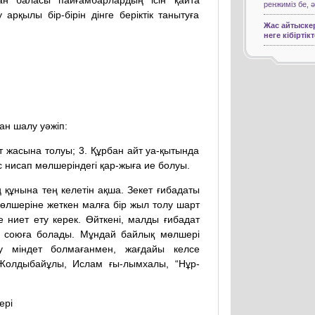
ан баласы пайғамбарлардың ісін қайта
ренжиміз бе, ә
рқылы бір-бірін дінге беріктік танытуға
Жас айтыскер
неге кібіртік
ан шалу уәжіп:
 жасына толуы; 3. Құрбан айт уа-қытында
с нисап мөлшеріндегі қар-жыға ие болуы.
құнына тең келетін ақша. Зекет ғибадаты
өлшеріне жеткен малға бір жыл толу шарт
е ниет ету керек. Өйткені, малды ғибадат
де союға болады. Мұндай байлық мөлшері
у міндет болмағанмен, жағдайы келсе
.Жолдыбайұлы, Ислам ғы-лымхалы, “Нұр-
ері