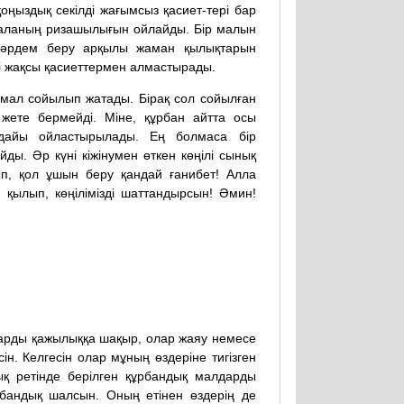
қоңыздық секілді жағымсыз қасиет-тері бар
ағаланың ризашылығын ойлайды. Бір малын
жәрдем беру арқылы жаман қылықтарын
ді жақсы қасиеттермен алмастырады.
 мал сойылып жатады. Бірақ сол сойылған
 жете бермейді. Міне, құрбан айтта осы
дайы ойластырылады. Ең болмаса бір
ы. Әр күні кіжінумен өткен көңілі сынық
, қол ұшын беру қандай ғанибет! Алла
н қылып, көңілімізді шаттандырсын! Әмин!
дарды қажылыққа шақыр, олар жаяу немесе
н. Келгесін олар мұның өздеріне тигізген
ық ретінде берілген құрбандық малдарды
рбандық шалсын. Оның етінен өздерің де