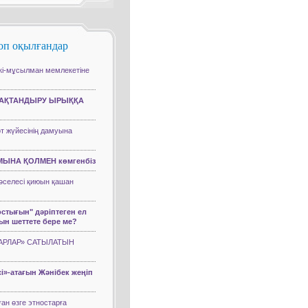
оп оқылғандар
кі-мұсылман мемлекетіне
РАҚТАНДЫРУ ЫРЫҚҚА
т жүйесінің дамуына
МЫНА ҚОЛМЕН көмгенбіз
әселесі қиюын қашан
стығын" дәріптеген ел
ын шеттете бере ме?
ПАРЛАР» САТЫЛАТЫН
сі»-атағын Жәнібек жеңіп
ған өзге этностарға