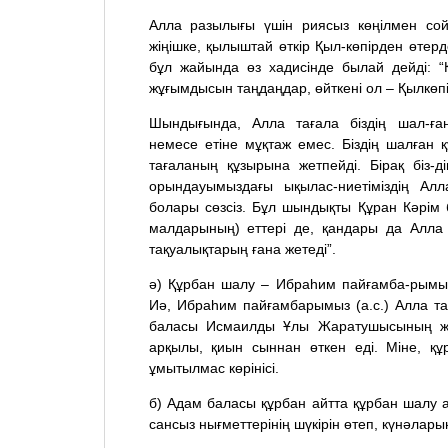
Алла разылығы үшін риясыз көңілмен сой
жіңішке, қылыштай өткір Қыл-көпірден өтер
бұл жайында өз хадисінде былай дейді: “
жұғымдысын таңдаңдар, өйткені ол – Қылкөпір
Шындығында, Алла тағала біздің шал-ғ
немесе етіне мұқтаж емес. Біздің шалған
тағаланың құзырына жетпейді. Бірақ біз-
орындауымыздағы ықылас-ниетіміздің Алл
болары сөзсіз. Бұл шындықты Құран Кәрім
малдарының) еттері де, қандары да Алла т
тақуалықтарың ғана жетеді”.
ә) Құрбан шалу – Ибраһим пайғамба-рымызд
Иә, Ибраһим пайғамбарымыз (а.с.) Алла та
баласы Исмаилды Ұлы Жаратушысының ж
арқылы, қиын сыннан өткен еді. Міне, құ
ұмытылмас көрінісі.
б) Адам баласы құрбан айтта құрбан шалу
сансыз нығметтерінің шүкірін өтеп, күнәларын