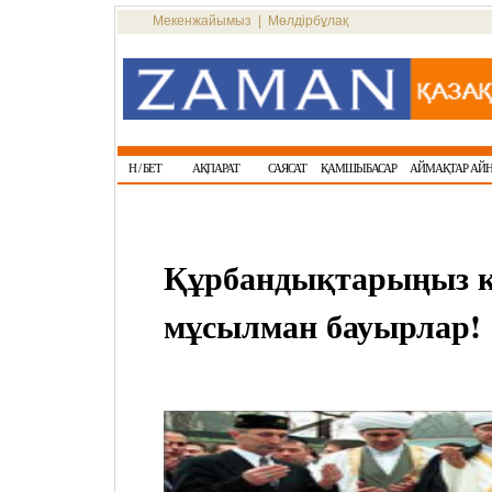
Мекенжайымыз
|
Мөлдірбұлақ
Н / БЕТ
АҚПАРАТ
САЯСАТ
ҚАМШЫБАСАР
АЙМАҚТАР АЙ
Құрбандықтарыңыз қ
мұсылман бауырлар!