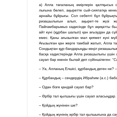
а) Алла тағаланың әмірлерін қалтқысыз
лығына бөлеп, ақыретте сый-сияпатқа кене
арнайы бұйрығы. Сол себепті бұл бұйрық
ризашылығын алып, ақырет-те жүзі ж
Пайғамбарымыз хадисінде бұл ақиқатты был
айт күні (құрбан шалып) қан ағызудан да сүй
емес. Қаны ағызылған мал қиямет күні мүйі
Ағызылған қан жерге тамбай жатып, Алла та
Сондықтан құр-бандарыңды көңіл ризашылығ
басқа хадистерінде Алла ризашылығы үшін 
сауап бар екенін былай деп сүйіншілеген: “С
– Уа, Алланың Елшісі, құрбандық деген не? –
– Құрбандық – сендердің Ибраһим (а.с.) баба
– Одан бізге қандай сауап бар?
– Әрбір тал қылшығы үшін сауап аласыңдар.
– Қойдың жүнінен ше?
– Қойдың жүнінің әрбір тал қылшығына да са