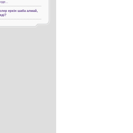
лде...
лер еркін шаба алмай,
теді?