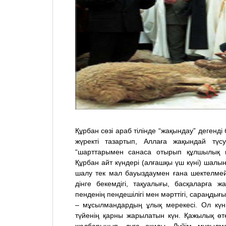
Құрбан сөзі араб тілінде “жақындау” дегенді 
жүректі тазартып, Аллаға жақындай түс
“шарттарымен санаса отырып құлшылық н
Құрбан айт күндері (алғашқы үш күні) шалы
шалу тек мал бауыздаумен ғана шектелмейд
дінге бекемдігі, тақуалығы, басқаларға ж
пенденің пендешілігі мен мəрттігі, сараңды
– мұсылмандардың ұлық мерекесі. Ол күн
түйенің қарны жарылатын күн. Қажылық өте