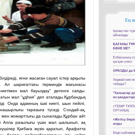
Ең к
Қазақстан түр
айналады
БАҒАНЫ ТҰ
КӨНЕ МЕ?
Елбасының со
қосқан үлесі
ОРАЗДЫ да 
білдіреді, яғни жасаған сауап істер арқылы
Хиджаб кию м
у. Ал шариғаттағы терминдік мағынасы
табады?
иетімен мал бауыздау” дегенге саяды.
"Халықтар до
натын мал “ұдһия” деп аталады.Құрбандық
өз қандастар
і. Онда адамның ішкі ниеті, шын пейілі,
«ТЕМІР ТҰЛ
анашырлығы таразыға түседі. Сондай-ақ,
ОРТАЛЫҚ
ғы мен жомарттығы да сыналады.Құрбан айт
«Жетісу бөрі
і Алла разылығы үшін мал шалынып, ақ
алды
ушілер Қағбаға жүзін қаратып, Арафатта
Бізді сыйлама