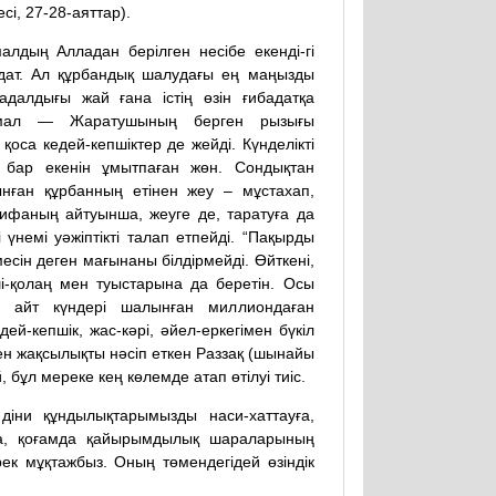
есі, 27-28-аяттар).
лдың Алладан берілген несібе екенді-гі
адат. Ал құрбандық шалудағы ең маңызды
далдығы жай ғана істің өзін ғибадатқа
 мал — Жаратушының берген рызығы
оса кедей-кепшіктер де жейді. Күнделікті
бар екенін ұмытпаған жөн. Сондықтан
ған құрбанның етінен жеу – мұстахап,
нифаның айтуынша, жеуге де, таратуға да
үнемі уәжіптікті талап етпейді. “Пақырды
сін деген мағынаны білдірмейді. Өйткені,
і-қолаң мен туыстарына да беретін. Осы
н айт күндері шалынған миллиондаған
дей-кепшік, жас-кәрі, әйел-еркегімен бүкіл
ен жақсылықты нәсіп еткен Раззақ (шынайы
ұл мереке кең көлемде атап өтілуі тиіс.
і діни құндылықтарымызды наси-хаттауға,
ға, қоғамда қайырымдылық шараларының
к мұқтажбыз. Оның төмендегідей өзіндік