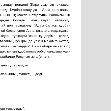
 орындау пендені Жаратушының ризашы-
лтеді. Құрбан шалу да – Алла таға-ланың
ты шын ықыласпен атқарушы Раббысының
арқын болады, мол сауап иеленеді.
ай деп түсіндіреді: “Адам баласы құрбан
ікті басқа іспен Алла тағалаға жақындаған
здері, тұяқтары және жүндерімен келеді.
ғаланың құзырында үлкен мақамға жетеді.
ымен ша-лыңдар”. Пайғамбарымыз (с.ғ.с.)
ша-лынған құрбанның әрбір қылшығы үшін
ахабалар Расулымызға (с.ғ.с.):
 деп сұрақ қойды.
ларыңның сүннеті, – деді.
уап жазылады”.