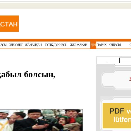
НАСЫ
ӘЛЕУМЕТ
ЖАНАЙҚАЙ
ТҮРІК ДҮНИЕСІ
ЖЕР ЖАҺАН
ДІН
ТАРИХ
ОТБАСЫ
.
абыл болсын,