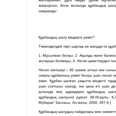
жалбарынып, дұға оқиды. Дүйім мұсылм
жаңғыртып, Алла жолында құрбандық шалу а
шақырады
Құрбандық шалу кімдерге уәжіп?
Төмендегідей төрт шартқа ие жандар-ға құрб
1. Мұсылман болуы; 2. Ақылды және балиғат
жолаушы болмауы; 4. Негізгі қажеттерден ты
Нисап мөлшері – 85 грамм алтын яки соның 
сияқты құрбанның уәжіп болуы үшін нисап м
емес. Құрбан шалған уақытта міндетті түрд
үшін соятыны секілді, тек қана еті үшін 
қолында жоқ адамдарға құрбандық шал
құрбандық шалуына рұқсат. (М.Исаұлы, Қ
Мүбәрәк” баспасы, Ал-маты, 2008, 397-б.)
Құрбандық шалудың пайдалары мен хикметт