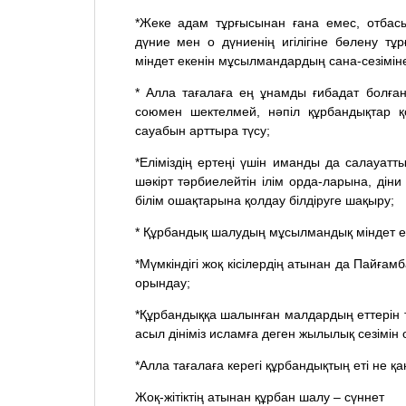
*Жеке адам тұрғысынан ғана емес, отбасыл
дүние мен о дүниенің игілігіне бөлену тұ
міндет екенін мұсылмандардың сана-сезімін
* Алла тағалаға ең ұнамды ғибадат болған
союмен шектелмей, нәпіл құрбандықтар қос
сауабын арттыра түсу;
*Еліміздің ертеңі үшін иманды да салауатт
шәкірт тәрбиелейтін ілім орда-ларына, дін
білім ошақтарына қолдау білдіруге шақыру;
* Құрбандық шалудың мұсылмандық міндет ек
*Мүмкіндігі жоқ кісілердің атынан да Пайғам
орындау;
*Құрбандыққа шалынған малдардың еттерін т
асыл дініміз исламға деген жылылық сезімін 
*Алла тағалаға керегі құрбандықтың еті не қа
Жоқ-жітіктің атынан құрбан шалу – сүннет