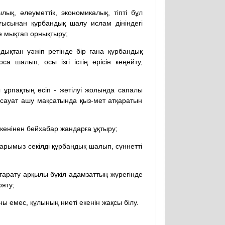
ық, әлеуметтік, экономикалық, тіпті бұл
рғысынан құрбандық шалу ислам дініндегі
е мықтап орнықтыру;
дықтан уәжіп ретінде бір ғана құрбандық
а шалып, осы ізгі істің өрісін кеңейту,
ы ұрпақтың өсіп - жетілуі жолында сапалы
и сауат ашу мақсатында қыз-мет атқаратын
енінен бейхабар жандарға ұқтыру;
барымыз секілді құрбандық шалып, сүннетті
арату арқылы бүкіл адамзаттың жүрегінде
ояту;
ны емес, құлының ниеті екенін жақсы білу.