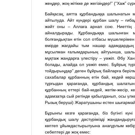
жеңдер, жоқ-жітікке де жегізіңдер!” (“Хаж” сүр
Байқасақ, аятта құрбандыққа шалынатын ма
айтылуда. Айт күндері құрбан шалу – ғиб
жәйт оны – Аллаға арнап сою. Ниеттің а
айналдырады. Құрбандыққа шалынған
болғандықтан етін сол отбасы мүшелерімен қ
өмірде жағдайы тым нашар адамдардың 
мұсылман ғалымдарының айтуынша, шалын
мұқтаж жандарға үлестіру – уәжіп. Әбу Ха
болады, алайда ол уәжіп емес. Бұйрық түрі 
тойдырыңдар” деген бұйрық байларға берілме
сахабалар құрбанның етін бай, кедей көрш
тұрғыдан қарағанда, құрбандық шалаты
құрбанның еттері бай-кедей, жетім-жесір, ке
адамзатқа сый ретінде қабылданып, осы үлк
Рызық беруші) Жаратушыны естен шығармай, б
Бұрынғы кезге қарағанда, біз бүгінгі күн
құрбандық шалу дәстүрімізді жандандыру
көптеп ұйымдастырылуына анағұрлым көбіре
себептері де жоқ емес: