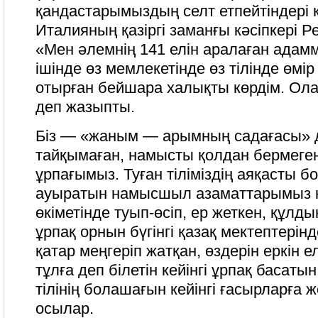
қандастарымыздың селт етпейтіндері
Италияның қазіргі заманғы кәсіпкері 
«Мен әлемнің 141 елін аралаған ада
ішінде өз мемлекетінде өз тілінде өмі
отырған бейшара халықты көрдім. Ола
деп жазыпты.
Біз — «жаным — арымның садағасы» 
тайқымаған, намысты қолдан бермеге
ұрпағымыз. Туған тіліміздің аяқасты 
ауыратын намысшыл азаматтарымыз к
өкіметінде туып-өсіп, ер жеткен, құлды
ұрпақ орнын бүгінгі қазақ мектептерінд
қатар меңгеріп жатқан, өздерін еркін е
тұлға деп білетін кейінгі ұрпақ басаты
тілінің болашағын кейінгі ғасырларға же
осылар.