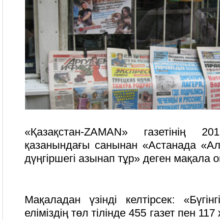
«Қазақстан-ZAMAN» газетінің 
қазанындағы санынан «Астанада «А
дүңгіршегі азынап тұр» деген мақала
Мақаладан үзінді келтірсек: «Бүгін
еліміздің төл тілінде 455 газет пен 1