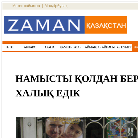
Мекенжайымыз
|
Мөлдірбұлақ
Н / БЕТ
АҚПАРАТ
САЯСАТ
ҚАМШЫБАСАР
АЙМАҚТАР АЙНАСЫ
ӘЛЕУМЕТ
Ж
НАМЫСТЫ ҚОЛДАН БЕ
ХАЛЫҚ ЕДІК