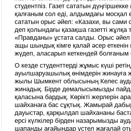
студентпіз. Газет сататын дүңгіршекке 
қалғаным сол еді, алдымдағы мосқал е
сататын орыс әйел: «Казахи, вы сами 
деп қолындағы қазақша газетті жұлқа 
«Правданы» ұстата салды. Орыс әйел
ащы шындық кімге қалай әсер еткенін
жүдеп, аласарып кеткендей болғаным 
О кезде студенттерді жұмыс күші реті
ауылшаруашылық өнімдерін жинауға жі
жылы Шымкент облысының Келес ауд
жинадық. Бірде демалысымызды пайд
қаласына бардық. Көрікті жерлерін ар
шайханаға бас сұқтық. Жамырай дабы
дауыстар, қарқылдап шайхананы баст
ерсі күлкілер бірден назарымызды ауд
шапанды ағайындар үстел жағалай оты