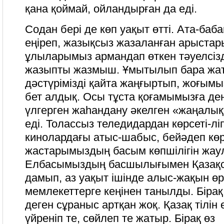
қана қоймай, ойландырған да еді.
Содан бері де көп уақыт өтті. Ата-баб
еңіреп, жазықсыз жазаланған арыста
ұлыларымыз армандап өткен тәуелсіздік
жазыпты жазмыш. Ұмытылып бара жат
дәстүрімізді қайта жаңғыртып, жоғымы
бет алдық. Осы тұста қоғамымызға ден
үлгерген жаһандану әкелген «жаңалық
еді. Толассыз теледидардан көрсеті-л
кинолардағы атыс-шабыс, бейәдеп көр
жастарымыздың басым көпшілігін жаул
Елбасымыздың басшылығымен Қазақс
дамып, аз уақыт ішінде алыс-жақын өр
мемлекеттерге кеңінен танылды. Бірақ 
деген сұраныс артқан жоқ. Қазақ тілін ө
үйреніп те, сөйлеп те жатыр. Бірақ өз