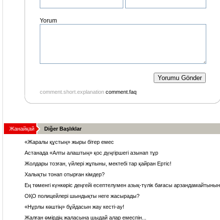
Yorum
comment.short.explanation
comment.faq
Жанайқай
Diğer Başlıklar
«Жаралы құстың» жыры бітер емес
Астанада «Алты алаштың» қос дүңгіршегі азынап тұр
Жолдары тозған, үйлері жұпыны, мектебі тар қайран Ертіс!
Халықты тонап отырған кімдер?
Ең төменгі күнкөріс деңгейі есептелумен азық-түлік бағасы арзандамайтынын
ОҚО полицейлері шындықты неге жасырады?
«Нұрлы көштің» бұйдасын жау кесті-ау!
Жалған өмірдің жаласына шыдай алар емеспін...