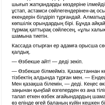
шығып жатқандарды көздеріне ілмейді.
ұстап, астамси сөйлегендерінен-ақ ос
екендерін білдіріп тұрғандай. Алматы
көпшілік орындардың бірі. Бұнда айқа
тұрмақ қаттырақ сөйлесең, «ұлы халық
шамына тиетін.
Кассада отырған ер адамға орысша сөй
қалдық.
— Өзбекше айт! — деді зекіп.
— Өзбекше білмейміз. Қазақстаннан к
тізбектің алдында тұрған мен. — Енде
Мен қазақша білемін, — деді. Кеңес өкі
заңынан қыңбай өзгелерден өз ана тілі
талап еткен өзбек ағайындардың шамад
өз елінде өгей баланың күйін кешкен 