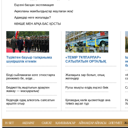
Еңсені басқан экспликация
Ақмоланы жамбылдықтар жаулаған жоқ!
Адамдар неге жоғалады?
КӨКШЕ МЕН АРҚА БАС ҚОСТЫ
Түріктен бауыр тапқаныма
«ТЕМІР ТҰЛПАРЛАР»
І
шүкіршілік етемін
САТЫЛАТЫН ОРТАЛЫҚ
н
б
Бізді сыйламаған өзге этностарға
Жалақыға зар болып, опық
«
ренжиміз бе, әлде...
жегендер
с
Бюджеттің жыртығын арақпен
Рухы мықты елдің еңсесі биік
С
жамау — масқаралық!
Кедендік одақ алкоголь саясатын
Қоғамдық көлік қызметінде ана
Н
өршітіп отыр
тіліміз ақсап тұр
Х
Н / БЕТ
АҚПАРАТ
САЯСАТ
ҚАМШЫБАСАР
АЙМАҚТАР АЙНАСЫ
ӘЛЕУМЕТ
Ж