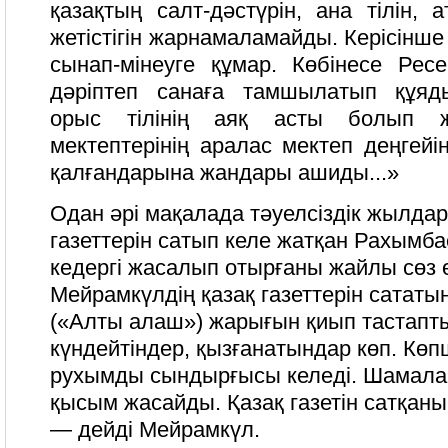
қазақтың салт-дәстүрін, ана тілін, 
жетістігін жарнамаламайды. Керісінш
сынап-мінеуге құмар. Көбінесе Рес
дәріптеп санаға тамшылатып құяды
орыс тілінің аяқ асты болып ж
мектептерінің аралас мектеп деңгейін
қалғандарына жандары ашиды...»
Одан әрі мақалада тәуелсіздік жылдар
газеттерін сатып келе жатқан Рахымб
кедергі жасалып отырғаны жайлы сөз 
Мейрамкүлдің қазақ газеттерін сататын 
(«Алты алаш») жарығын қиып тастапты
күндейтіндер, қызғанатындар көп. Көпш
рухымды сындырғысы келеді. Шамала
қысым жасайды. Қазақ газетін сатқа
— дейді Мейрамкүл.