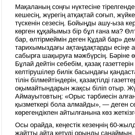
Мақаланың соңғы нүктесіне тірелгенде
кешесің, жүрегің атқақтай соғып, жүйк
түскенін сезесің. Бойыңды ашу-ыза кер
көрген құқайымыз бір бұл ғана ма? Өлт
бар, өлтірмеймін деген Құдай бар» де
тарихымыздағы ақтаңдақтарды есіңе ал
сабырға шақыруға мәжбүрсің. Бәріне өзі
Бұлай дейтін себебім, қазақ газеттерін
келтірушілер билік басындағы қанда
тілін білмейтіндерін, қазақтілді газетте
оқымайтындарын жақcы біліп отыр. Жү
Аймауытовтың: «Орыс тәрбиесін алған
қызметкері бола алмайды», — деген сө
көрегендікпен айтылғанына көз жеткіз
Осы орайда, кеңестік кезеңнің 60-жы
жайтты айта кетуді орынды санаймын.