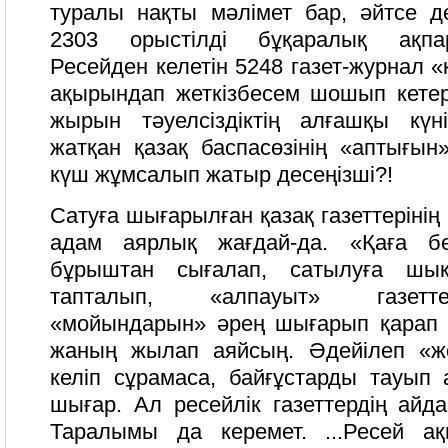
туралы нақты мәлімет бар, әйтсе 
2303 орыстілді бұқаралық ақпа
Ресейден келетін 5248 газет-журнал «
ақырындап жеткізбесем шошып кетерс
жырын тәуелсіздіктің алғашқы күн
жатқан қазақ баспасөзінің «аптығын
күш жұмсалып жатыр десеңізші?!
Сатуға шығарылған қазақ газеттерінің 
адам аярлық жағдай-да. «Қаға бер
бұрыштан сығалап, сатылуға шық
тапталып, «алпауыт» газетт
«мойындарын» әрең шығарып қарап 
жаның жылап аяйсың. Әдейілеп «жо
келіп сұрамаса, байғұстарды тауып
шығар. Ал ресейлік газеттердің айд
Таралымы да керемет. ...Ресей ақ