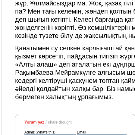
жүр. Ұялмайсыздар ма. Жоқ, қазақ тіл
па? Мен тағы келемін, жөндеп қоятын
деп шығып кетіпті. Келесі барғанда қа
жөнделгенін көріпті. Өз кемшіліктерін
кезінде түзете білу де жақсылықтың 
Қанатымен су сепкен қарлығаштай қа
қызмет көрсетіп, пайдасын тигізіп жүр
«Алты алаш» деп аталатын екі дүңгірш
Рақымбаева Мейрамкүлге алғысым ше
кедергі келтіруші қаскүнем топтан қай
әйелді қолдайтын халқы бар. Біз нам
бермеген халықтың ұрпағымыз.
Yorum yaz
/ share.thought
Adınız (What's this)
Email