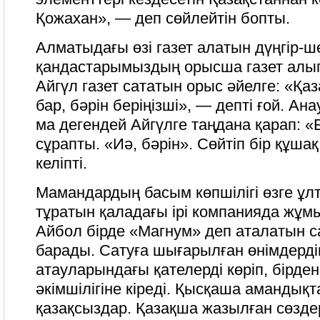
Қожахан», — деп сөйлейтін бопты.
Алматыдағы өзі газет алатын дүңгір-ш
қандастарымыздың орысша газет алып
Айгүл газет сататын орыс әйелге: «Қа
бар, бәрін беріңізші», — депті ғой. Ан
ма дегендей Айгүлге таңдана қарап: «
сұрапты. «Иә, бәрін». Сөйтіп бір құшақ
келіпті.
Мамандардың басым көпшілігі өзге ұлт
тұратын қаладағы ірі компанияда жұмы
Айбол бірде «Магнум» деп аталатын 
барады. Сатуға шығарылған өнімдерді
атауларындағы қателерді көріп, бірден
әкімшілігіне кіреді. Қысқаша амандықта
қазақсыздар. Қазақша жазылған сөзде