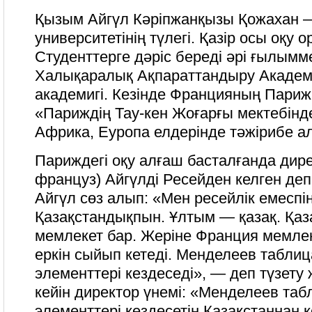
Қызым Айгүл Кәріпжанқызы Қожахан 
университетінің түлегі. Қазір осы оқу 
Студенттерге дәріс береді әрі ғылым
Халықаралық Ақпараттандыру Акаде
академигі. Кезінде Францияның Пари
«Париждің Тау-кен Жоғарғы мектебінд
Африка, Еуропа елдерінде тәжірибе а
Париждегі оқу алғаш басталғанда дир
француз) Айгүлді Ресейден келген де
Айгүл сөз алып: «Мен ресейлік емеспін
Қазақстандықпын. Ұлтым — қазақ. Қаз
мемлекет бар. Жеріне Франция мемлеке
еркін сыйып кетеді. Менделеев табли
элементтері кездеседі», — деп түзету
кейін директор үнемі: «Менделеев та
элементтері кездесетін Қазақстаннан 