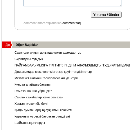
comment.short.explanation
comment.faq
Дін
Diğer Başlıklar
Саентологияның артында үлкен адамдар тұр
Сириядағы сұмдық
ПАЙҒАМБАРЫМЫЗҒА ТІЛ ТИГІЗІП, ДІНИ АЛАУЫЗДЫҚТЫ ТУДЫРАТЫНДАРД
Діни ағымдар мемлекетімізге зор қауіп төндіріп отыр
Мемлекет жапқан Саентология әлі де «тірі»
Күнсая апайдың бақыты
Рамазаннан не үйрендік?
Саңлақ сахабалар және рамазан
Хақтан түскен бір белгі
ҚМДБ ауызашардың ауқымын кеңейтті
Құранның жүректі баураған әуезді үні
Шайтанның азғыруы