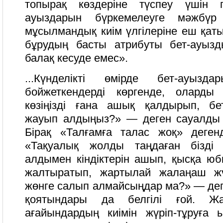
топырақ көздеріне түспеу үшін 
ауыздарын бүркемелеуге мәжбүр
мұсылмандық киім үлгілеріне еш қаты
бұрудың басты атрибуты бет-ауыз
балақ кесуде емес».
...Күнделікті өмірде бет-ауызд
бойжеткендерді көргенде, оларды 
көзіңізді ғана ашық қалдырып, бет
жауып алдыңыз?» — деген сауалды қ
Бірақ «Талғамға талас жоқ» деген
«Тақуалық жолды таңдаған бізді с
алдымен кіндіктерін ашып, қысқа юб
жалтыратып, жартылай жалаңаш жү
жөнге салып алмайсыңдар ма?» — дег
қоятындары да белгілі ғой. Ж
ағайындардың киімін жүріп-тұруға ы