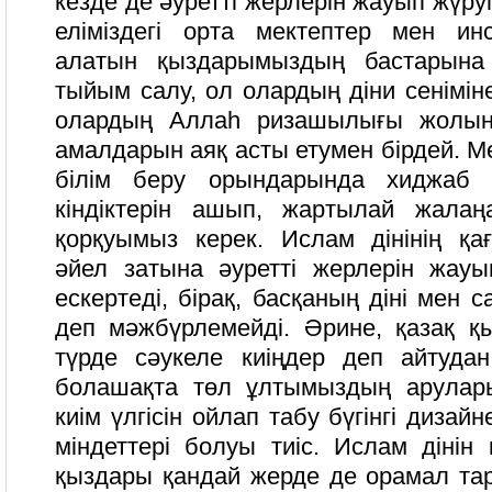
кезде де әуретті жерлерін жауып жүруі 
еліміздегі орта мектептер мен инс
алатын қыздарымыздың бастарына
тыйым салу, ол олардың діни сенімін
олардың Аллаһ ризашылығы жолынд
амалдарын аяқ асты етумен бірдей. Мен
білім беру орындарында хиджаб к
кіндіктерін ашып, жартылай жалаң
қорқуымыз керек. Ислам дінінің қ
әйел затына әуретті жерлерін жауып
ескертеді, бірақ, басқаның діні мен с
деп мәжбүрлемейді. Әрине, қазақ қы
түрде сәукеле киіңдер деп айтудан
болашақта төл ұлтымыздың арулар
киім үлгісін ойлап табу бүгінгі дизай
міндеттері болуы тиіс. Ислам дінін
қыздары қандай жерде де орамал тар