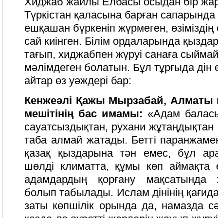
Хиджаб жайлы Елбасы осыдан бір жа
Түркістан қаласына барған сапарында
ешқашан бүркеніп жүрмеген, өзіміздің 
сай киінген. Білім ордаларында қызд
тағып, хиджабпен жүруі санаға сыйма
мәлімдеген болатын. Бұл тұрғыда дін ө
айтар өз уәждері бар:
Кенжеәлі Қажы Мырзабай, Алматы қ
мешітінің бас имамы:
«Адам баласы
сауатсыздықтан, рухани жұтаңдықтан
таба алмай жатады. Бетті паранжаме
қазақ қыздарына тән емес, бұл ара
шөлді климатта, құмы көп аймақта ө
адамдардың қорғану мақсатында 
болып табылады. Ислам дінінің қағи
заты көпшілік орында да, намазда с