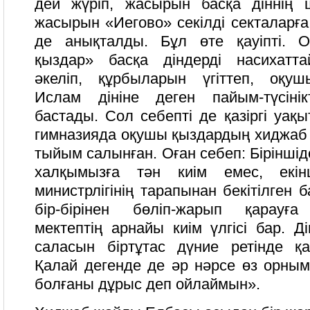
дей жүріп, жасырын басқа діннің 
жасырын «Иегово» секілді секталарғ
де анықталды. Бұл өте қауіпті. 
қыздар» басқа діндерді насихатта
әкеліп, құрбыларын үгіттеп, оқуш
Ислам дініне деген пайым-түсінік
бастады. Сол себепті де қазіргі уақы
гимназияда оқушы қыздардың хиджаб к
тыйым салынған. Оған себеп: Біріншід
халқымызға тән киім емес, екін
министрлігінің тарапынан бекітілген 
бір-бірінен бөліп-жарып қарауға
мектептің арнайы киім үлгісі бар. Д
саласын біртұтас дүние ретінде қ
Қалай дегенде де әр нәрсе өз орным
болғаны дұрыс деп ойлаймын».