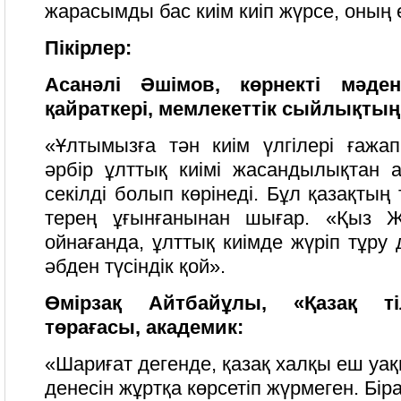
жарасымды бас киім киіп жүрсе, оның
Пікірлер:
Асанәлі Әшімов, көрнекті мәде
қайраткері, мемлекеттік сыйлықтың 
«Ұлтымызға тән киім үлгілері ғажап
әрбір ұлттық киімі жасандылықтан а
секілді болып көрінеді. Бұл қазақтың
терең ұғынғанынан шығар. «Қыз Ж
ойнағанда, ұлттық киімде жүріп тұру 
әбден түсіндік қой».
Өмірзақ Айтбайұлы, «Қазақ т
төрағасы, академик:
«Шариғат дегенде, қазақ халқы еш уа
денесін жұртқа көрсетіп жүрмеген. Бір