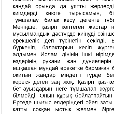
қандай орында да ұятты жерлерд
киімдерді киюге тырысамын, бі
тұмшалау, балақ кесу дегенге түб
Меніңше, қазіргі көптеген жастар 
мұсылмандық дәстүрде киінуді өзінше 
ерекшелік деп түсінетін секілді.
бүркеніп, балақтарын кесіп жүрге
алдымен Ислам дінінің ішкі иірімде
өздерінің рухани жан дүниелерін
ешқашан мұндай әрекетке бармаған б
оқитын жандар міндетті түрде бет
керек» деген заң жоқ. Қазіргі қыз-ке
бет-ауыздарын неге тұмшалап жүрге
білмейді. Оның құрық бойлатпайтын
Ертеде шығыс елдеріндегі әйел заты
қатты соққан ыстық желмен бірге