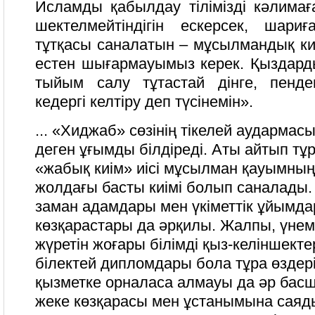
Исламды қабылдау тілімізді кәлимағ
шектелмейтіндігін ескерсек, шари
тұтқасы саналатын – мұсылмандық киім
естен шығармауымыз керек. Қыздард
тыйым салу тұтастай дінге, пенден
кедергі келтіру деп түсінемін».
... «Хиджаб» сөзінің тікелей аудармас
деген ұғымды білдіреді. Аты айтып тұ
«жабық киім» иісі мұсылман қауымның
жолдағы басты киімі болып саналады. Б
заман адамдары мен үкіметтік ұйымд
көзқарастары да әрқилы. Жалпы, үнемі
жүретін жоғары білімді қыз-келіншект
білектей дипломдары бола тұра өздері
қызметке орналаса алмауы да әр ба
жеке көзқарасы мен ұстанымына саяды