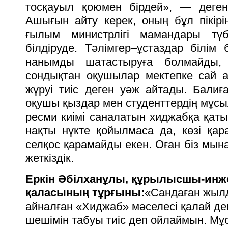
тосқауыл қоюмен бірдей», — деген
Ашығын айту керек, оның бұл пікірі
ғылым министрлігі мамандары түб
білдіруде. Тәлімгер–ұстаздар білім 
нанымды шатастыруға болмайды, 
сондықтан оқушылар мектепке сай 
жүруі тиіс деген уәж айтады. Балиғ
оқушы қыздар мен студенттердің мұс
ресми киімі саналатын хиджабқа қат
нақты нүкте қойылмаса да, көзі қар
селқос қарамайды екен. Оған біз мын
жеткіздік.
Еркін Әбілханұлы, құрылысшы-инже
қаласының тұрғыны:
«Сандаған жылд
айналған «Хиджаб» мәселесі қалай дег
шешімін табуы тиіс деп ойлаймын. Мұ