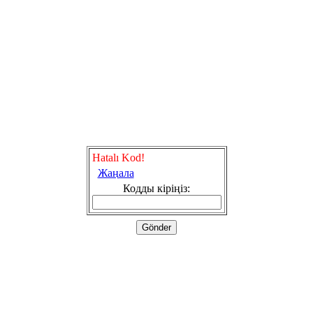
Hatalı Kod!
Жаңала
Кодды кіріңіз: