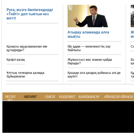
Руға, жүзге бөлінгендерді
«Тәйт!» деп тыятын кез
жетті
Атырау аламанда алға
Ж
шықты
м
Қазақты ақырзаманнан кім
Әр адам — мемлекеттің зор
Cе
құтқарады?
байлығы
Қазіргі қазақ
Жұмыссыз жас маман қайда
Б
барады?
қа
Ұлттық телеарна қазаққа
Қошқар ата қалдық қоймасы әлі де
Қ
бұйырмаған
қауіпті
т
НЕГІЗГІ
АҚПАРАТ
САЯСАТ
МӘДЕНИЕТ
ҚАМШЫБАСАР
АЙМАҚТАР АЙНАСЫ
БЕТ