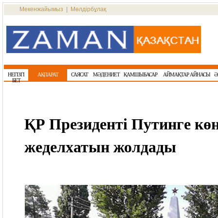
Мекенжайымыз
|
Мөлдірбұлақ
НЕГІЗГІ
АҚПАРАТ
САЯСАТ
МӘДЕНИЕТ
ҚАМШЫБАСАР
АЙМАҚТАР АЙНАСЫ
Ә
БЕТ
ҚР Президенті Путинге көң
жеделхатын жолдады