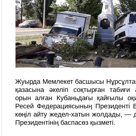
Жуырда Мемлекет басшысы Нұрсұлта
қазасына әкеліп соқтырған табиғи
орын алған Кубаньдағы қайғылы оқ
Ресей Федерациясының Президенті 
көңіл айту жедел-хатын жолдады, — 
Президентінің баспасөз қызметі.