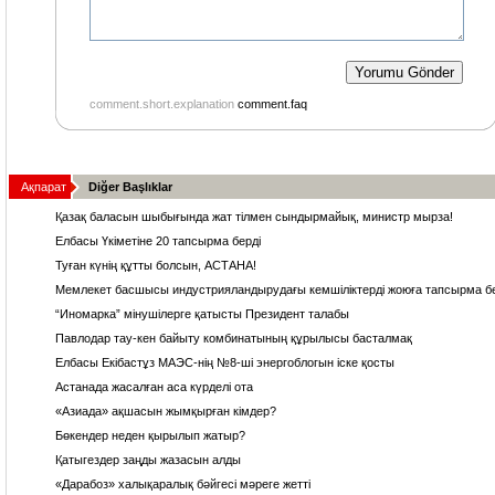
comment.short.explanation
comment.faq
Ақпарат
Diğer Başlıklar
Қазақ баласын шыбығында жат тілмен сындырмайық, министр мырза!
Елбасы Үкіметіне 20 тапсырма берді
Туған күнің құтты болсын, АСТАНА!
Мемлекет басшысы индустрияландырудағы кемшіліктерді жоюға тапсырма бе
“Иномарка” мінушілерге қатысты Президент талабы
Павлодар тау-кен байыту комбинатының құрылысы басталмақ
Елбасы Екібастұз МАЭС-нің №8-ші энергоблогын іске қосты
Астанада жасалған аса күрделі ота
«Азиада» ақшасын жымқырған кімдер?
Бөкендер неден қырылып жатыр?
Қатыгездер заңды жазасын алды
«Дарабоз» халықаралық бәйгесі мәреге жетті