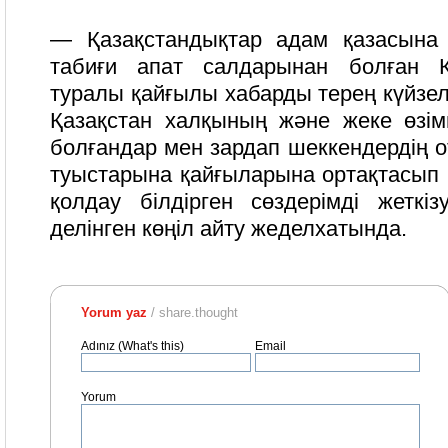
— Қазақстандықтар адам қазасына 
табиғи апат салдарынан болған К
туралы қайғылы хабарды терең күйзе
Қазақстан халқының және жеке өзім
болғандар мен зардап шеккендердің о
туыстарына қайғыларына ортақтасып 
қолдау білдірген сөздерімді жеткі
делінген көңіл айту жеделхатында.
Yorum yaz
/ share.thought
Adınız (What's this)
Email
Yorum