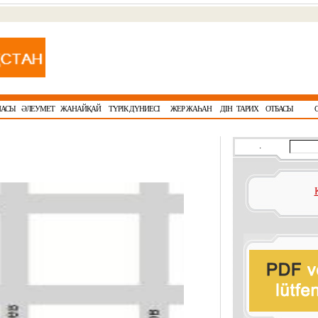
НАСЫ
ӘЛЕУМЕТ
ЖАНАЙҚАЙ
ТҮРІК ДҮНИЕСІ
ЖЕР ЖАҺАН
ДІН
ТАРИХ
ОТБАСЫ
.