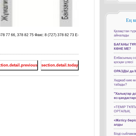
Ең к
Қазақстан түр
8 77 66, 378 82 75 Факс: 8 (727) 378 82 73 E-
айналады
БАҒАНЫ ТҰ
КӨНЕ МЕ?
Елбасының со
қосқан үлесі
tion.detail.previous
section.detail.today
ОРАЗДЫ да 
Хиджаб кию м
табады?
"Халықтар до
өз қандастар
«ТЕМІР ТҰЛ
ОРТАЛЫҚ
«Жетісу бөрі
алды
Бізді сыйлама