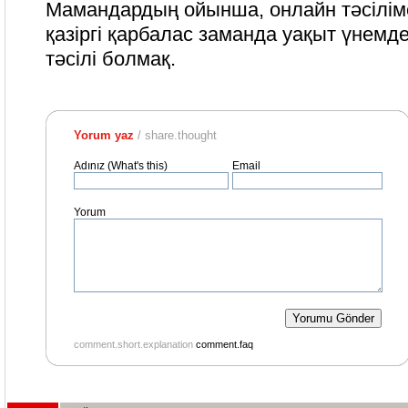
Мамандардың ойынша, онлайн тәсілім
қазіргі қарбалас заманда уақыт үнемдеу
тәсілі болмақ.
Yorum yaz
/ share.thought
Adınız (What's this)
Email
Yorum
comment.short.explanation
comment.faq