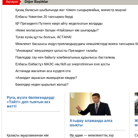
Ақпарат
Diğer Başlıklar
Қазақ баласын шыбығында жат тілмен сындырмайық, министр мырза!
Елбасы Үкіметіне 20 тапсырма берді
ҚР Президенті Путинге көңіл айту жеделхатын жолдады
«Кеме моласына» батқан «Найзаны» кім шығарады?
Туған күнің құтты болсын, АСТАНА!
Мемлекет басшысы индустрияландырудағы кемшіліктерді жоюға тапсырма бе
“Иномарка” мінушілерге қатысты Президент талабы
Павлодар тау-кен байыту комбинатының құрылысы басталмақ
Елбасы Екібастұз МАЭС-нің №8-ші энергоблогын іске қосты
Астанада жасалған аса күрделі ота
«Азиада» ақшасын жымқырған кімдер?
Бөкендер неден қырылып жатыр?
Руға, жүзге бөлінгендерді
«Тәйт!» деп тыятын кез
жетті
Атырау аламанда алға
Ж
шықты
м
Қазақты ақырзаманнан кім
Әр адам — мемлекеттің зор
Cе