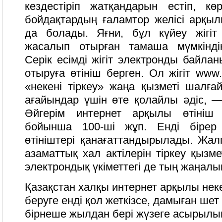
кездестіріп жатқандарын естіп, көр
бойдақтардың ғаламтор желісі арқыл
да болады. Яғни, бұл күйеу жігіт
жасалып отырған тамаша мүмкінді
Серік есімді жігіт электронды байла
отыруға өтініш берген. Ол жігіт www
«некені тіркеу» жаңа қызметі шалға
ағайындар үшін өте қолайлы әдіс, —
Әйгерім интернет арқылы өтініш 
бойынша 100-ші жұп. Енді бірер
өтініштері қанағаттандырылады. Жалп
азаматтық хал актілерін тіркеу қызме
электрондық үкіметтегі де тың жаңалы
Қазақстан халқы интернет арқылы неке
беруге енді қол жеткізсе, дамыған шет
бірнеше жылдан бері жүзеге асырылып