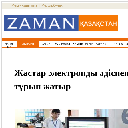
Мекенжайымыз
|
Мөлдірбұлақ
НЕГІЗГІ
АҚПАРАТ
САЯСАТ
МӘДЕНИЕТ
ҚАМШЫБАСАР
АЙМАҚТАР АЙНАСЫ
Ә
БЕТ
Жастар электронды әдіспен
тұрып жатыр