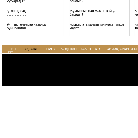
құтқарады?
байлығы
Қазіргі қазақ
Жұмыссыз жас маман қайда
Б
барады?
қа
Ұлттық телеарна қазаққа
Қошқар ата қалдық қоймасы әлі де
Қ
бұйырмаған
қауіпті
т
НЕГІЗГІ
АҚПАРАТ
САЯСАТ
МӘДЕНИЕТ
ҚАМШЫБАСАР
АЙМАҚТАР АЙНАСЫ
БЕТ