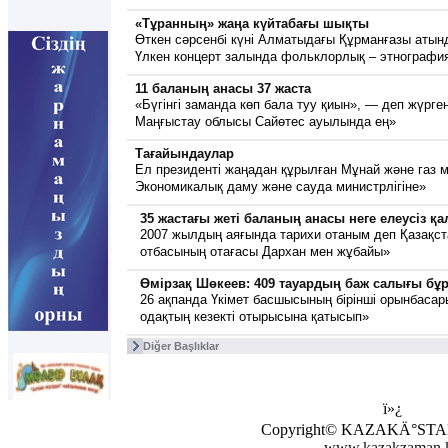
«Тұранның» жаңа күйтабағы шықты
Өткен сәрсенбі күні Алматыдағы Құрманғазы атын
Үлкен концерт залында фольклорлық – этнографи
11 баланың анасы 37 жаста
«Бүгінгі заманда көп бала туу қиын», — деп жүрген
Маңғыстау облысы Сайөтес ауылында ең»
Тағайындаулар
Ел президенті жаңадан құрылған Мұнай және газ м
Экономикалық даму және сауда министрлігіне»
35 жастағы жеті баланың анасы нeгe елeусіз қ
2007 жылдың аяғында тарихи отаным деп Қазақст
отбасының отағасы Дархан мен жұбайы»
Өмірзақ Шөкеев: 409 тауардың баж салығы б
26 ақпанда Үкімет басшысының бірінші орынбасар
одақтың кезекті отырысына қатысып»
Diğer Başlıklar
ï»¿
Copyright© KAZAKÄ°S
www.kazakzaman.