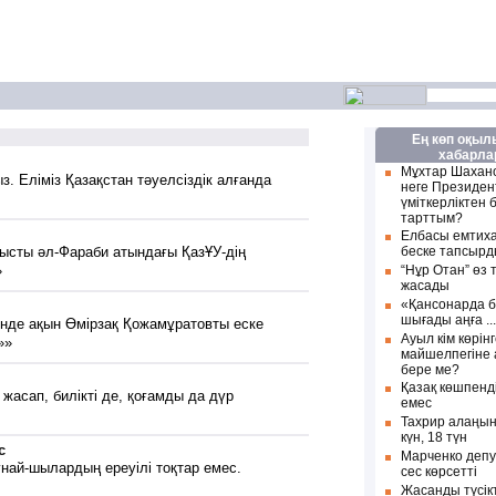
Ең көп оқы
хабарла
Мұхтар Шахан
. Еліміз Қазақстан тәуелсіздік алғанда
неге Президен
үміткерліктен 
тарттым?
Елбасы емтих
нысты әл-Фараби атындағы ҚазҰУ-дің
беске тапсыр
»
“Нұр Отан” өз
жасады
«Қансонарда б
шығады аңға ..
нде ақын Өмірзақ Қожамұратовты еске
Ауыл кім көрін
»»
майшелпегіне
бере ме?
Қазақ көшпенд
жасап, билікті де, қоғамды да дүр
емес
Тахрир алаңын
күн, 18 түн
с
Марченко депу
най-шылардың ереуілі тоқтар емес.
сес көрсетті
Жасанды түсік