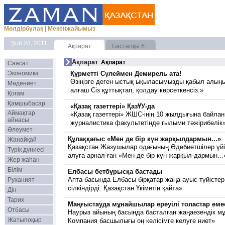
Мөлдірбұлақ
|
Мекенжайымыз
Şub 28, 2011
Ақпарат
Бастапқы б...
Ақпарат
Ақпарат
Саясат
Экономика
Құрметті Сүлeймен Демирель ата!
Өзіңізге деген ыстық ықыласымызды қабыл алыңыз
Мәдениет
алғаш Сіз құттықтап, қолдау көрсеткенсіз.»
Қоғам
Қамшыбасар
«Қазақ газеттері» ҚазҰУ-да
Аймақтар
«Қазақ газеттері» ЖШС-інің 10 жылдығына байла
айнасы
журналистика факультетінде ғылыми тәжірибелік
Әлеумет
Құлаққағыс «Мен де бір күн жарқылдармын...»
Жанайқай
Қазақстан Жазушылар одағының Әдебиетшілер үйі
Түрік дүниесі
алуға арнал-ған «Мен де бір күн жарқыл-дармын...
Жер жаһан
Білім
Елбасы бетбұрысқа бастады
Апта басында Елбасы бірқатар жаңа ауыс-түйістер 
Руханият
сілкіндірді. Қазақстан Үкіметін қайта»
Дін
Тарих
Маңғыстауда мұнайшылар ерeуілі толастар еме
Отбасы
Наурыз айының басында басталған жаңаөзендік мұ
Жатыпоқыр
Компания басшылығы оң келісімге келуге ниет»