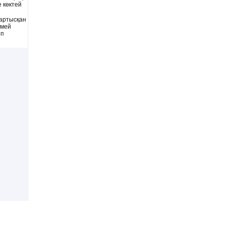
 көктей
артысқан
лмей
өп