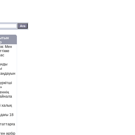
лытын
р
ов: Мен
ттікке
бас
анды
ды
 таңдауын
үркітші
.»
геннің
 айнала
і халық
дағы 18
таттарға
тен әрбір