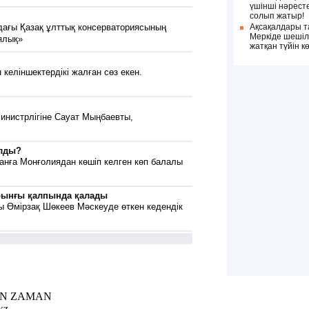
үшінші нәресте
солып жатыр!
дағы Қазақ ұлттық консерваториясының
Ақсақалдары т
Меркіде шеші
ялық»
жатқан түйін к
 келіншектердікі жалған сөз екен.
инистрлігіне Сауат Мыңбаевты,
алды?
анға Монғолиядан көшіп келген көп балалы
ұрынғы қалпында қалады
ы Өмірзақ Шөкеев Мәскеуде өткен кедендік
TAN ZAMAN
kz