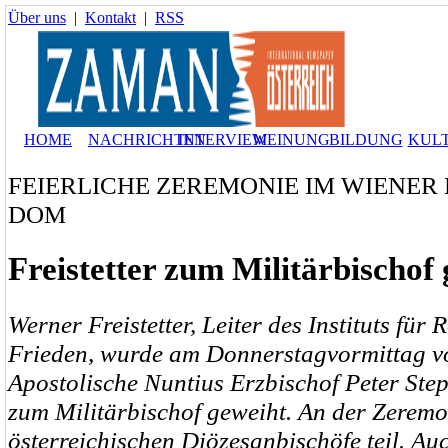
Über uns
|
Kontakt
|
RSS
HOME
NACHRICHTEN
INTERVIEW
MEINUNG
BILDUNG
KUL
FEIERLICHE ZEREMONIE IM WIENER
DOM
Freistetter zum Militärbischof
Werner Freistetter, Leiter des Instituts
für 
Frieden, wurde am Donnerstagvormittag v
Apostolische Nuntius Erzbischof Peter St
zum Militärbischof geweiht. An der Zerem
österreichischen Diözesanbischöfe teil. A