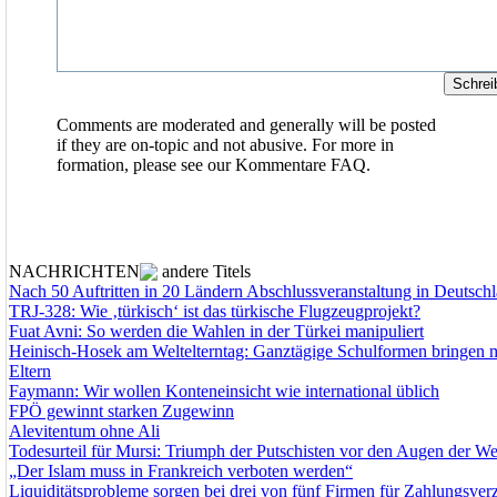
Comments are moderated and generally will be posted
if they are on-topic and not abusive. For more in
formation, please see our
Kommentare FAQ.
NACHRICHTEN
andere Titels
Nach 50 Auftritten in 20 Ländern Abschlussveranstaltung in Deutsch
TRJ-328: Wie ‚türkisch‘ ist das türkische Flugzeugprojekt?
Fuat Avni: So werden die Wahlen in der Türkei manipuliert
Heinisch-Hosek am Weltelterntag: Ganztägige Schulformen bringen 
Eltern
Faymann: Wir wollen Konteneinsicht wie international üblich
FPÖ gewinnt starken Zugewinn
Alevitentum ohne Ali
Todesurteil für Mursi: Triumph der Putschisten vor den Augen der Wel
„Der Islam muss in Frankreich verboten werden“
Liquiditätsprobleme sorgen bei drei von fünf Firmen für Zahlungsver