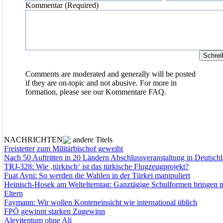
Kommentar (Required)
Comments are moderated and generally will be posted
if they are on-topic and not abusive. For more in
formation, please see our
Kommentare FAQ.
NACHRICHTEN
andere Titels
Freistetter zum Militärbischof geweiht
Nach 50 Auftritten in 20 Ländern Abschlussveranstaltung in Deutsch
TRJ-328: Wie ‚türkisch‘ ist das türkische Flugzeugprojekt?
Fuat Avni: So werden die Wahlen in der Türkei manipuliert
Heinisch-Hosek am Weltelterntag: Ganztägige Schulformen bringen 
Eltern
Faymann: Wir wollen Konteneinsicht wie international üblich
FPÖ gewinnt starken Zugewinn
Alevitentum ohne Ali