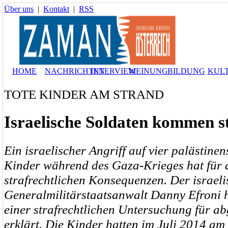
Über uns
|
Kontakt
|
RSS
HOME
NACHRICHTEN
INTERVIEW
MEINUNG
BILDUNG
KUL
TOTE KINDER AM STRAND
Israelische Soldaten kommen s
Ein israelischer Angriff auf vier palästinen
Kinder während des Gaza-Krieges hat für d
strafrechtlichen Konsequenzen. Der israeli
Generalmilitärstaatsanwalt Danny Efroni 
einer strafrechtlichen Untersuchung für a
erklärt.
Die Kinder hatten im Juli 2014 am