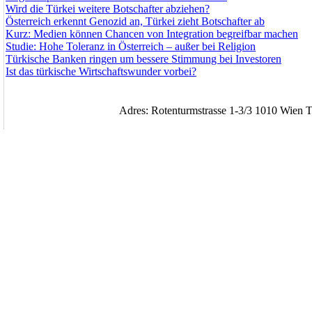
Wird die Türkei weitere Botschafter abziehen?
Österreich erkennt Genozid an, Türkei zieht Botschafter ab
Kurz: Medien können Chancen von Integration begreifbar machen
Studie: Hohe Toleranz in Österreich – außer bei Religion
Türkische Banken ringen um bessere Stimmung bei Investoren
Ist das türkische Wirtschaftswunder vorbei?
Adres: Rotenturmstrasse 1-3/3 1010 Wien T