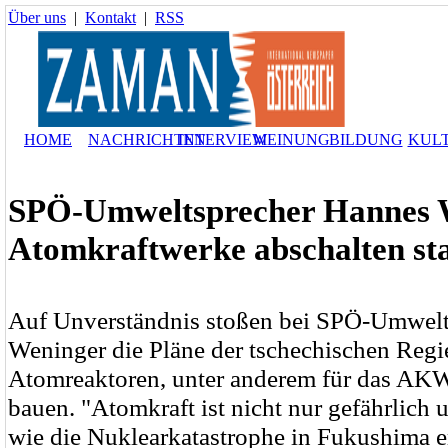
Über uns
|
Kontakt
|
RSS
HOME
NACHRICHTEN
INTERVIEW
MEINUNG
BILDUNG
KUL
SPÖ-Umweltsprecher Hannes 
Atomkraftwerke abschalten st
Auf Unverständnis stoßen bei SPÖ-Umwelt
Weninger die Pläne der tschechischen Regi
Atomreaktoren, unter anderem für das AKW
bauen. "Atomkraft ist nicht nur gefährlich 
wie die Nuklearkatastrophe in Fukushima e